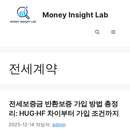
컨
텐
Money Insight Lab
츠
로
메
건
너
뛰
뉴
기
전세계약
전세보증금 반환보증 가입 방법 총정
리: HUG·HF 차이부터 가입 조건까지
2025-12-14
작성자:
admin