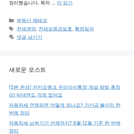
정리했습니다. 목차 …
더 읽기
카
부동산 재테크
테
태
전세계약
,
전세보증금보호
,
확정일자
고
그
댓글 남기기
리
새로운 포스트
[5분 완성] 카카오뱅크 우리아이통장 개설 방법 총정
리! 비대면도 걱정 없어요
자동차세 연체되면 어떻게 되나요? 가산금·불이익 한
번에 정리
자동차세 납부기간 언제까지? 6월·12월 기준 한 번에
정리