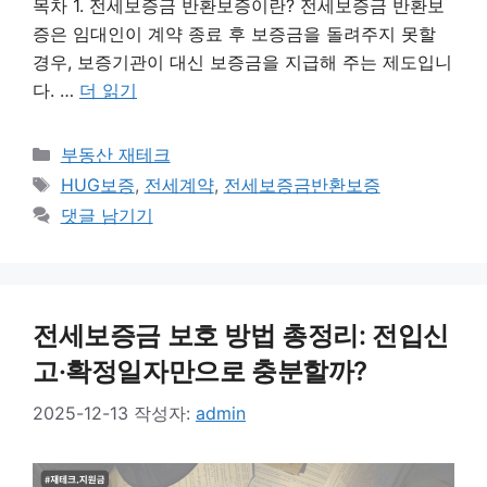
목차 1. 전세보증금 반환보증이란? 전세보증금 반환보
증은 임대인이 계약 종료 후 보증금을 돌려주지 못할
경우, 보증기관이 대신 보증금을 지급해 주는 제도입니
다. …
더 읽기
카
부동산 재테크
테
태
HUG보증
,
전세계약
,
전세보증금반환보증
고
그
댓글 남기기
리
전세보증금 보호 방법 총정리: 전입신
고·확정일자만으로 충분할까?
2025-12-13
작성자:
admin