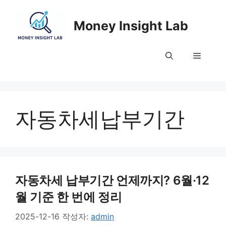
컨
텐
Money Insight Lab
츠
로
메
건
너
뛰
뉴
기
자동차세납부기간
자동차세 납부기간 언제까지? 6월·12
월 기준 한 번에 정리
2025-12-16
작성자:
admin