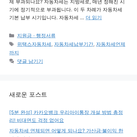
제 부과되나요? 자동차세는 지방세로, 매년 정해진 시
기에 정기적으로 부과됩니다. 이 두 차례가 자동차세
기본 납부 시기입니다. 자동차세 …
더 읽기
카
지원금 · 행정서류
테
태
위택스자동차세
,
자동차세납부기간
,
자동차세언제
고
그
까지
리
댓글 남기기
새로운 포스트
[5분 완성] 카카오뱅크 우리아이통장 개설 방법 총정
리! 비대면도 걱정 없어요
자동차세 연체되면 어떻게 되나요? 가산금·불이익 한